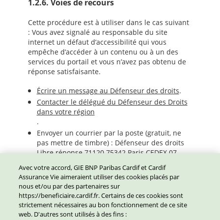
1.2.6. Voies de recours
Cette procédure est à utiliser dans le cas suivant
: Vous avez signalé au responsable du site
internet un défaut d’accessibilité qui vous
empêche d’accéder à un contenu ou à un des
services du portail et vous n’avez pas obtenu de
réponse satisfaisante.
Écrire un message au Défenseur des droits
.
Contacter le délégué du Défenseur des Droits
dans votre région
.
Envoyer un courrier par la poste (gratuit, ne
pas mettre de timbre) : Défenseur des droits
Libre réponse 71120 75342 Paris CEDEX 07
Avec votre accord, GIE BNP Paribas Cardif et Cardif
1.2.7. Validité de la déclaration
Assurance Vie aimeraient utiliser des cookies placés par
d'accessibilité
nous et/ou par des partenaires sur
https://beneficiaire.cardif.fr. Certains de ces cookies sont
La déclaration d'accessibilité est valide à partir
strictement nécessaires au bon fonctionnement de ce site
de sa date de publication. Elle sera mise à jour
web. D'autres sont utilisés à des fins :