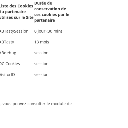
Durée de
Liste des Cookies
conservation de
du partenaire
ces cookies par le
utilisés sur le Site
partenaire
ABTastySession
0 jour (30 min)
ABTasty
13 mois
ABdebug
session
DC Cookies
session
VisitorID
session
ix, vous pouvez consulter le module de