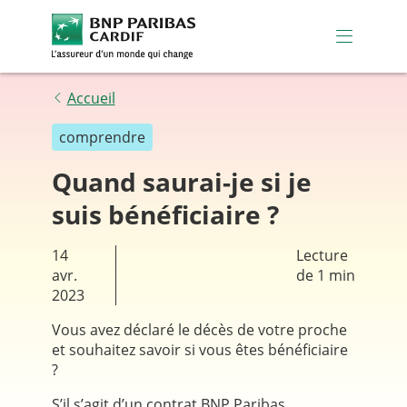
BNP Paribas Cardif (aller à l'acc
Menu Pri
Accueil
comprendre
Quand saurai-je si je
suis bénéficiaire ?
14
Lecture
avr.
de 1 min
2023
Vous avez déclaré le décès de votre proche
et souhaitez savoir si vous êtes bénéficiaire
?
S’il s’agit d’un contrat BNP Paribas