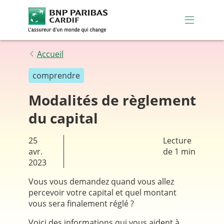
BNP Paribas Cardif (aller à l'acc
Menu Pri
Accueil
comprendre
Modalités de règlement
du capital
25
Lecture
avr.
de 1 min
2023
Vous vous demandez quand vous allez
percevoir votre capital et quel montant
vous sera finalement réglé ?
Voici des informations qui vous aident à